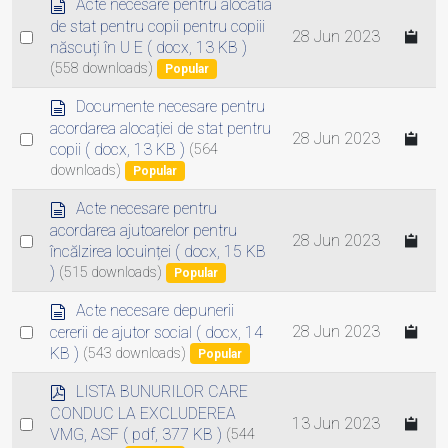
e
d
Acte necesare pentru alocatia
n
o
de stat pentru copii pentru copiii
Select
28 Jun 2023
t
c
născuți în U E
( docx, 13 KB )
an
u
(558 downloads)
Popular
m
item
e
d
Documente necesare pentru
n
o
acordarea alocației de stat pentru
Select
28 Jun 2023
t
c
copii
( docx, 13 KB )
(564
an
u
downloads)
Popular
m
item
e
d
Acte necesare pentru
n
o
acordarea ajutoarelor pentru
Select
28 Jun 2023
t
c
încălzirea locuinței
( docx, 15 KB
an
u
)
(515 downloads)
Popular
m
item
e
d
Acte necesare depunerii
n
o
Select
28 Jun 2023
cererii de ajutor social
( docx, 14
t
c
KB )
(543 downloads)
an
Popular
u
item
m
p
LISTA BUNURILOR CARE
e
d
CONDUC LA EXCLUDEREA
Select
13 Jun 2023
n
f
VMG, ASF
( pdf, 377 KB )
(544
an