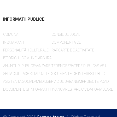
INFORMATII PUBLICE
COMUNA
CONSILIUL LOCAL
INVATAMANT
COMPONENTA CL
PERSONALITĂȚI CULTURALE
RAPOARTE DE ACTIVITATE
ISTORICUL COMUNEI ARSURA
ANUNTURI PUBLICE
VANZARE TEREN
DEZBATERE PUBLICA
S.V.S.U.
SERVICIUL TAXE SI IMPOZITE
DOCUMENTE DE INTERES PUBLIC
ASISTENTA SOCIALA
MEDIU
SERVICIUL URBANISM
PROIECTE POAD
DOCUMENTE SI INFORMATII FINANCIARE
STARE CIVILA-FORMULARE