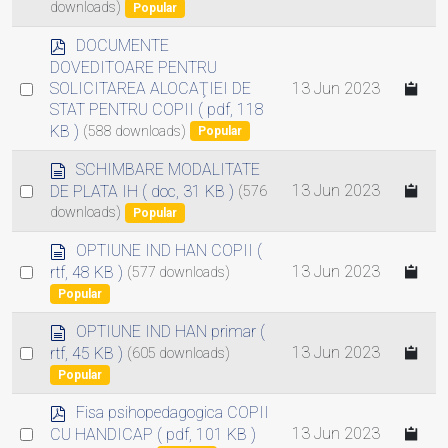
t
downloads)
Popular
item
p
DOCUMENTE
d
DOVEDITOARE PENTRU
f
Select
13 Jun 2023
SOLICITAREA ALOCAŢIEI DE
STAT PENTRU COPII
( pdf, 118
an
KB )
(588 downloads)
Popular
item
d
SCHIMBARE MODALITATE
o
Select
13 Jun 2023
DE PLATA IH
( doc, 31 KB )
(576
c
downloads)
an
Popular
u
item
m
d
OPTIUNE IND HAN COPII
(
e
o
Select
13 Jun 2023
rtf, 48 KB )
(577 downloads)
n
c
an
Popular
t
u
item
m
d
OPTIUNE IND HAN primar
(
e
o
Select
13 Jun 2023
rtf, 45 KB )
(605 downloads)
n
c
an
Popular
t
u
item
m
p
Fisa psihopedagogica COPII
e
d
Select
13 Jun 2023
CU HANDICAP
( pdf, 101 KB )