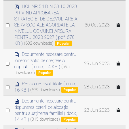
p
HCL NR 54 DIN 30 10 2023
d
PRIVIND APROBAREA
f
STRATEGIEI DE DEZVOLTARE A
Select
30 Oct 2023
SERV SOCIALE ACORDATE LA
NIVELUL COMUNEI ARSURA
an
PENTRU 2023 2027
( pdf, 670
item
KB )
(682 downloads)
Popular
d
Documente necesare pentru
o
indemnizația de creștere a
Select
28 Jun 2023
c
copilului
( docx, 14 KB )
(595
an
u
downloads)
Popular
m
item
e
d
Pensia de invaliditate
( docx,
Select
28 Jun 2023
n
o
16 KB )
(679 downloads)
Popular
an
t
c
item
u
d
Documente necesare pentru
m
o
depunerea cererii de alocație
Select
28 Jun 2023
e
c
pentru susținerea familiei
( docx,
an
n
u
14 KB )
(815 downloads)
Popular
t
m
item