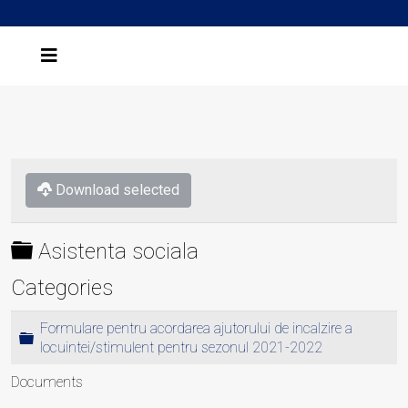
Download selected
Folder
Asistenta sociala
Categories
Formulare pentru acordarea ajutorului de incalzire a
Folder
locuintei/stimulent pentru sezonul 2021-2022
Documents