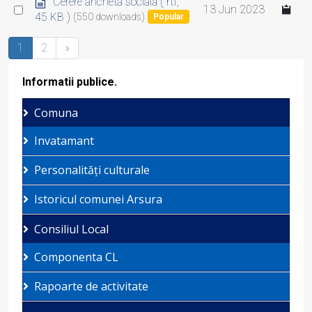
d
Cerere ancheta socială
( rtf,
Select
13 Jun 2023
o
45 KB )
(550 downloads)
Popular
an
c
item
u
1
2
»
m
e
Informatii publice.
n
t
Comuna
Invatamant
Personalități culturale
Istoricul comunei Arsura
Consiliul Local
Componenta CL
Rapoarte de activitate