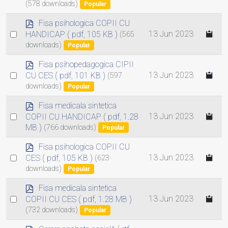
n
f
(578 downloads)
an
Popular
t
item
p
Fisa psihologica COPII CU
d
Select
13 Jun 2023
HANDICAP
( pdf, 105 KB )
(565
f
downloads)
an
Popular
item
p
Fisa psihopedagogica CIPII
d
Select
13 Jun 2023
CU CES
( pdf, 101 KB )
(597
f
downloads)
an
Popular
item
p
Fisa medicala sintetica
d
Select
13 Jun 2023
COPII CU HANDICAP
( pdf, 1.28
f
MB )
(766 downloads)
an
Popular
item
p
Fisa psihologica COPII CU
d
Select
13 Jun 2023
CES
( pdf, 105 KB )
(623
f
downloads)
an
Popular
item
p
Fisa medicala sintetica
d
Select
13 Jun 2023
COPII CU CES
( pdf, 1.28 MB )
f
(732 downloads)
an
Popular
item