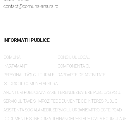
contact@comuna-arsura.ro
INFORMATII PUBLICE
COMUNA
CONSILIUL LOCAL
INVATAMANT
COMPONENTA CL
PERSONALITĂȚI CULTURALE
RAPOARTE DE ACTIVITATE
ISTORICUL COMUNEI ARSURA
ANUNTURI PUBLICE
VANZARE TEREN
DEZBATERE PUBLICA
S.V.S.U.
SERVICIUL TAXE SI IMPOZITE
DOCUMENTE DE INTERES PUBLIC
ASISTENTA SOCIALA
MEDIU
SERVICIUL URBANISM
PROIECTE POAD
DOCUMENTE SI INFORMATII FINANCIARE
STARE CIVILA-FORMULARE