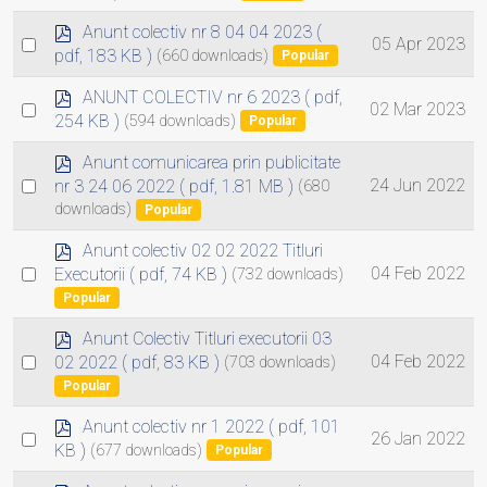
an
f
item
p
Anunt colectiv nr 8 04 04 2023
(
Select
05 Apr 2023
d
pdf, 183 KB )
(660 downloads)
Popular
an
f
item
p
ANUNT COLECTIV nr 6 2023
( pdf,
Select
02 Mar 2023
d
254 KB )
(594 downloads)
Popular
an
f
item
p
Anunt comunicarea prin publicitate
d
Select
24 Jun 2022
nr 3 24 06 2022
( pdf, 1.81 MB )
(680
f
downloads)
an
Popular
item
p
Anunt colectiv 02 02 2022 Titluri
d
Select
04 Feb 2022
Executorii
( pdf, 74 KB )
(732 downloads)
f
an
Popular
item
p
Anunt Colectiv Titluri executorii 03
d
Select
04 Feb 2022
02 2022
( pdf, 83 KB )
(703 downloads)
f
an
Popular
item
p
Anunt colectiv nr 1 2022
( pdf, 101
Select
26 Jan 2022
d
KB )
(677 downloads)
Popular
an
f