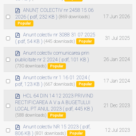
an
f
item
p
ANUNȚ COLECTIV nr 2458 15 06
d
Select
17 Jun 2026
2026
( pdf, 232 KB )
(869 downloads)
f
an
Popular
item
p
Anunt colectiv nr 3088 31 07 2025
Select
31 Jul 2025
d
( pdf, 54 KB )
(445 downloads)
Popular
an
f
item
p
Anunt colectiv comunicarea prin
d
Select
26 Jan 2024
publicitate nr 2 2024
( pdf, 101 KB )
f
(730 downloads)
an
Popular
item
p
Anunt colectiv nr 1 16 01 2024
(
Select
17 Jan 2024
d
pdf, 123 KB )
(667 downloads)
Popular
an
f
item
p
HCL 64 DIN 14 12 2023 PRIVIND
d
RECTIFICAREA A V a A BUGETULUI
Select
21 Dec 2023
f
LOCAL PT ANUL 2023
( pdf, 445 KB )
an
(588 downloads)
Popular
item
p
Anunt colectiv NR 15 2023
( pdf,
Select
12 Jul 2023
d
806 KB )
(801 downloads)
Popular