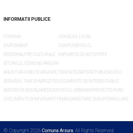
INFORMATII PUBLICE
COMUNA
CONSILIUL LOCAL
INVATAMANT
COMPONENTA CL
PERSONALITĂȚI CULTURALE
RAPOARTE DE ACTIVITATE
ISTORICUL COMUNEI ARSURA
ANUNTURI PUBLICE
VANZARE TEREN
DEZBATERE PUBLICA
S.V.S.U.
SERVICIUL TAXE SI IMPOZITE
DOCUMENTE DE INTERES PUBLIC
ASISTENTA SOCIALA
MEDIU
SERVICIUL URBANISM
PROIECTE POAD
DOCUMENTE SI INFORMATII FINANCIARE
STARE CIVILA-FORMULARE
© Copyright 2026
Comuna Arsura
. All Rights Reserved.