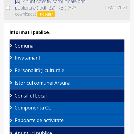
item
p
Anunt colectiv comunicare prin
d
Select
01 Mar 2021
publicitate
( pdf, 221 KB )
(873
f
downloads)
an
Popular
item
Informatii publice.
Comuna
Invatamant
Personalități culturale
Istoricul comunei Arsura
Consiliul Local
Componenta CL
Rapoarte de activitate
Anunturi publice