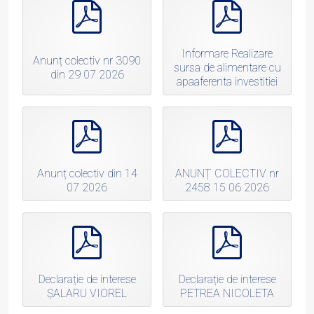
pdf
pdf
Informare Realizare
Anunț colectiv nr 3090
sursa de alimentare cu
din 29 07 2026
apaaferenta investitiei
pdf
pdf
Anunț colectiv din 14
ANUNȚ COLECTIV nr
07 2026
2458 15 06 2026
pdf
pdf
Declarație de interese
Declarație de interese
ȘALARU VIOREL
PETREA NICOLETA