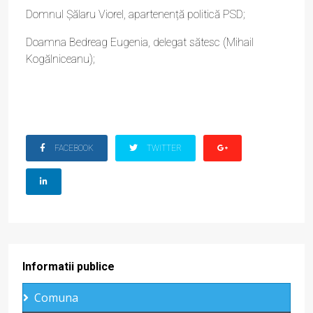
Domnul Șălaru Viorel, apartenență politică PSD;
Doamna Bedreag Eugenia, delegat sătesc (Mihail
Kogălniceanu);
FACEBOOK
TWITTER
Informatii publice
Comuna