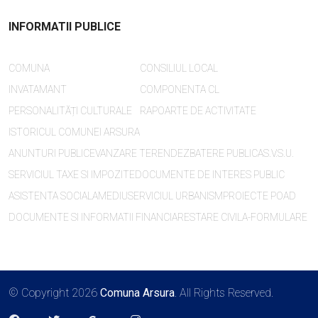
INFORMATII PUBLICE
COMUNA
CONSILIUL LOCAL
INVATAMANT
COMPONENTA CL
PERSONALITĂȚI CULTURALE
RAPOARTE DE ACTIVITATE
ISTORICUL COMUNEI ARSURA
ANUNTURI PUBLICE
VANZARE TEREN
DEZBATERE PUBLICA
S.V.S.U.
SERVICIUL TAXE SI IMPOZITE
DOCUMENTE DE INTERES PUBLIC
ASISTENTA SOCIALA
MEDIU
SERVICIUL URBANISM
PROIECTE POAD
DOCUMENTE SI INFORMATII FINANCIARE
STARE CIVILA-FORMULARE
© Copyright 2026
Comuna Arsura
. All Rights Reserved.